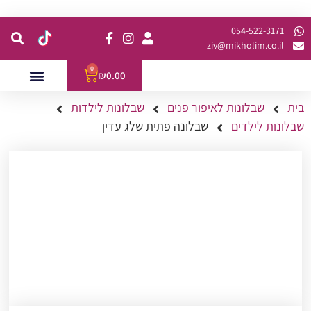
קנית מינימום של 200 ש"ח כולל משלוח
054-522-3171⁩
ziv@mikholim.co.il
0
₪
0.00
בית
שבלונות לאיפור פנים
שבלונות לילדות
עמדות לאירועים
השתלמויות למתקדמות
שבלונות לילדים
שבלונה פתית שלג עדין