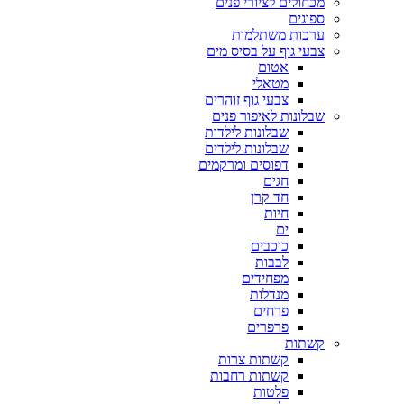
מכחולים לציורי פנים
ספוגים
ערכות משתלמות
צבעי גוף על בסיס מים
אטום
מטאלי
צבעי גוף זוהרים
שבלונות לאיפור פנים
שבלונות לילדות
שבלונות לילדים
דפוסים ומרקמים
חגים
חד קרן
חיות
ים
כוכבים
לבבות
מפחידים
מנדלות
פרחים
פרפרים
קשתות
קשתות צרות
קשתות רחבות
פלטות