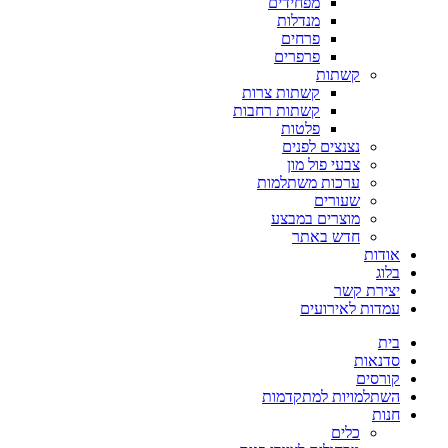
מפחידים
מנדלות
פרחים
פרפרים
קשתות
קשתות צרות
קשתות רחבות
פלטות
נצנצים לפנים
צבעי פול מון
ערכות משתלמות
שעורים
מוצרים במבצע
חדש באתר
אודות
בלוג
יצירת קשר
עמדות לאירועים
בית
סדנאות
קורסים
השתלמויות למתקדמות
חנות
כלים