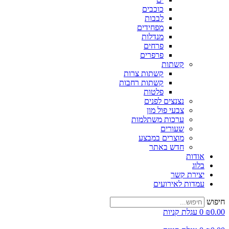
כוכבים
לבבות
מפחידים
מנדלות
פרחים
פרפרים
קשתות
קשתות צרות
קשתות רחבות
פלטות
נצנצים לפנים
צבעי פול מון
ערכות משתלמות
שעורים
מוצרים במבצע
חדש באתר
אודות
בלוג
יצירת קשר
עמדות לאירועים
חיפוש
0.00
₪
0
עגלת קניות