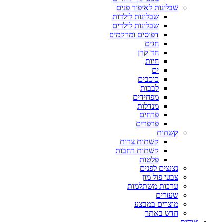
שבלונות לאיפור פנים
שבלונות לילדות
שבלונות לילדים
דפוסים ומרקמים
חגים
חד קרן
חיות
ים
כוכבים
לבבות
מפחידים
מנדלות
פרחים
פרפרים
קשתות
קשתות צרות
קשתות רחבות
פלטות
נצנצים לפנים
צבעי פול מון
ערכות משתלמות
שעורים
מוצרים במבצע
חדש באתר
אודות