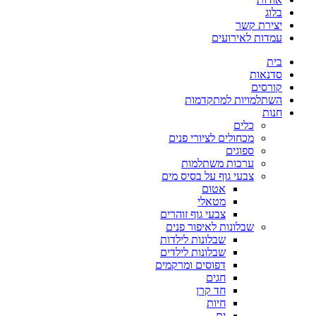
בלוג
יצירת קשר
עמדות לאירועים
בית
סדנאות
קורסים
השתלמויות למתקדמות
חנות
כלים
מכחולים לציורי פנים
ספוגים
ערכות משתלמות
צבעי גוף על בסיס מים
אטום
מטאלי
צבעי גוף זוהרים
שבלונות לאיפור פנים
שבלונות לילדות
שבלונות לילדים
דפוסים ומרקמים
חגים
חד קרן
חיות
ים