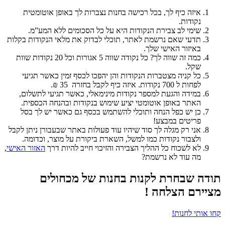
איזה כיף לך, בכל רכישה בחנות נצברות לך באופן אוטומטית
נקודות.
שימי לב צבירת הנקודות היא על כל הסכומים ללא המע”מ.
תדעי שאם נרשמת לאתר, תוכלי לבדוק את מלאי הנקודות בקלות
באיזור האישי שלך.
כמה זה שווה לך? כל נקודה שווה 5 אגורות וכל 20 נקודות שוות
שקל.
כל קניה מצטברות הנקודות והן יהפכו לכסף זמין כאשר תגיעי
לפחות ל 700 נקודות. איזה כיף לקבל בחזרה 35 ₪.
במידה והגעת למספר נקודות מינימאלי, כאשר תגיעי לתשלום,
האתר באופן אוטומטי יציע שימוש בנקודות ובהנחה הכספית.
כן יש כפל הנחה ותוכלי להשתמש בכסף גם כאשר יש לך בסל
פריטים במבצע!
אני רק מגלה לך סוד שיהיו עוד פעולות באתר שבעבורן ניתן לקבל
ולצבור נקודות כמו למשל, השארת ביקורת על מוצר, וכדומה.
לא לשכוח כל ההליך הצבירה והזיכוי חייב להיות דרך
האזור האישי
,
מה עוד לא נרשמת?
תודה שבחרת לקנות בחנות של מכחולים
מציירם הצלחה !
קחו אותי לחנות!