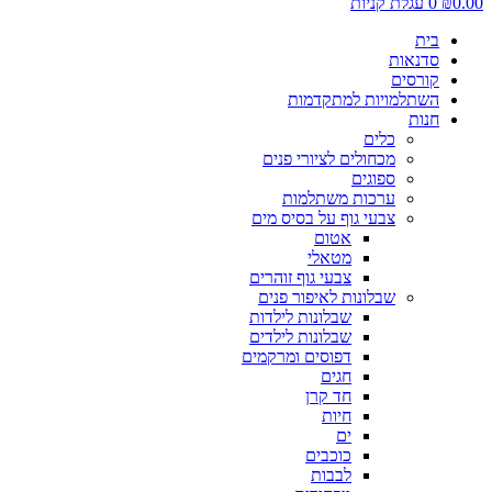
0.00
₪
0
עגלת קניות
בית
סדנאות
קורסים
השתלמויות למתקדמות
חנות
כלים
מכחולים לציורי פנים
ספוגים
ערכות משתלמות
צבעי גוף על בסיס מים
אטום
מטאלי
צבעי גוף זוהרים
שבלונות לאיפור פנים
שבלונות לילדות
שבלונות לילדים
דפוסים ומרקמים
חגים
חד קרן
חיות
ים
כוכבים
לבבות