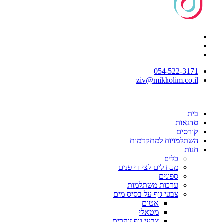
054-522-3171⁩
ziv@mikholim.co.il
בית
סדנאות
קורסים
השתלמויות למתקדמות
חנות
כלים
מכחולים לציורי פנים
ספוגים
ערכות משתלמות
צבעי גוף על בסיס מים
אטום
מטאלי
צבעי גוף זוהרים