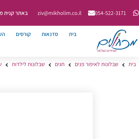
באתר קנית מינימ
ziv@mikholim.co.il
054-522-3171⁩
בית
סדנאות
קורסים
הש
בית
שבלונות לאיפור פנים
חגים
שבלונות לילדות
ש