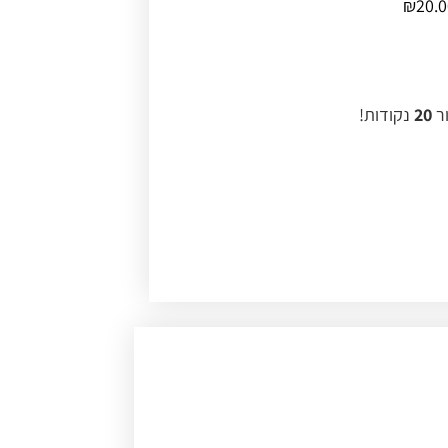
₪
20.
ור
20
נקודות!