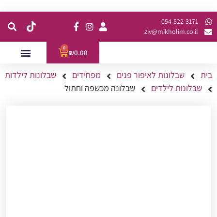
קנית מינימום של 200 ש"ח כולל משלוח
054-522-3171⁩
ziv@mikholim.co.il
0
₪
0.00
בית
שבלונות לאיפור פנים
מפחידים
שבלונות לילדות
עמדות לאירועים
השתלמויות למתקדמות
שבלונות לילדים
שבלונה מכשפה וחתול