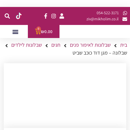
קנית מינימום של 200 ש"ח כולל משלוח
054-522-3171⁩
ziv@mikholim.co.il
0
₪
0.00
בית
שבלונות לאיפור פנים
חגים
שבלונות לילדים
עמדות לאירועים
השתלמויות למתקדמות
שבלונה – מגן דוד כוכב שביט