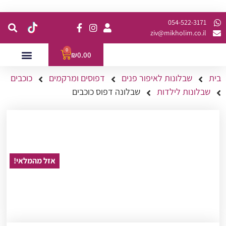
קנית מינימום של 200 ש"ח כולל משלוח
054-522-3171⁩
ziv@mikholim.co.il
0
₪
0.00
בית
שבלונות לאיפור פנים
דפוסים ומרקמים
כוכבים
עמדות לאירועים
השתלמויות למתקדמות
שבלונות לילדות
שבלונה דפוס כוכבים
אזל מהמלאי!