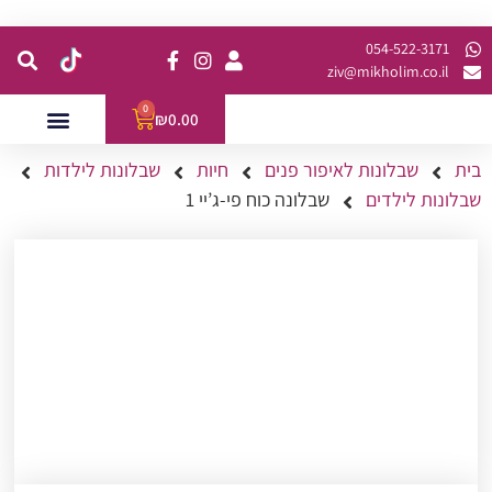
קנית מינימום של 200 ש"ח כולל משלוח
054-522-3171⁩
ziv@mikholim.co.il
0
₪
0.00
בית
שבלונות לאיפור פנים
חיות
שבלונות לילדות
עמדות לאירועים
השתלמויות למתקדמות
שבלונות לילדים
שבלונה כוח פי-ג’יי 1