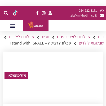
קנית מינימום של 200 ש"ח כולל משלוח
054-522-3171⁩
ziv@mikholim.co.il
0
₪
0.00
בית
שבלונות לאיפור פנים
חגים
שבלונות לילדות
עמדות לאירועים
השתלמויות למתקדמות
שבלונות לילדים
שבלונה דביקה – I stand with ISRAEL
אזל מהמלאי!