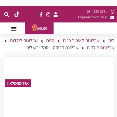
קנית מינימום של 200 ש"ח כולל משלוח
054-522-3171⁩
ziv@mikholim.co.il
0
₪
0.00
בית
שבלונות לאיפור פנים
חגים
שבלונות לילדות
עמדות לאירועים
השתלמויות למתקדמות
שבלונות לילדים
שבלונה דביקה – סמל ירושלים
אזל מהמלאי!