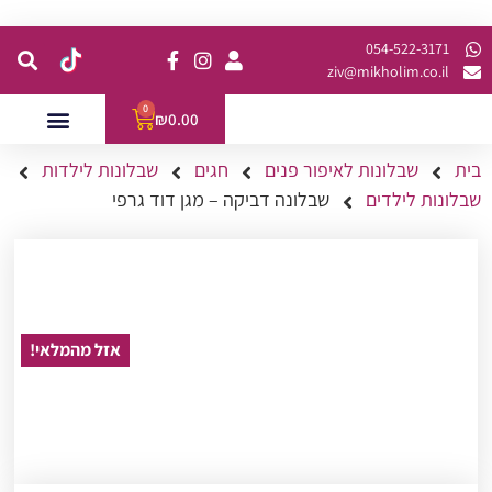
קנית מינימום של 200 ש"ח כולל משלוח
054-522-3171⁩
ziv@mikholim.co.il
0
₪
0.00
בית
שבלונות לאיפור פנים
חגים
שבלונות לילדות
עמדות לאירועים
השתלמויות למתקדמות
שבלונות לילדים
שבלונה דביקה – מגן דוד גרפי
אזל מהמלאי!