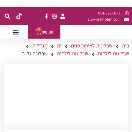
קנית מינימום של 200 ש"ח כולל משלוח
054-522-3171⁩
ziv@mikholim.co.il
0
₪
0.00
בית
שבלונות לאיפור פנים
ים
מנדלות
עמדות לאירועים
השתלמויות למתקדמות
שבלונות לילדות
שבלונות לילדים
שבלונה גל ים