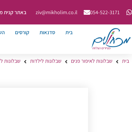
באתר קנית מינימ
ziv@mikholim.co.il
054-522-3171⁩
בית
סדנאות
קורסים
הש
בית
שבלונות לאיפור פנים
שבלונות לילדות
שבלונות לי