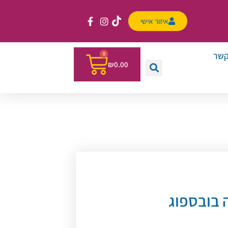
איזור אישי
קשר
0
₪
0.00
 בובספוג