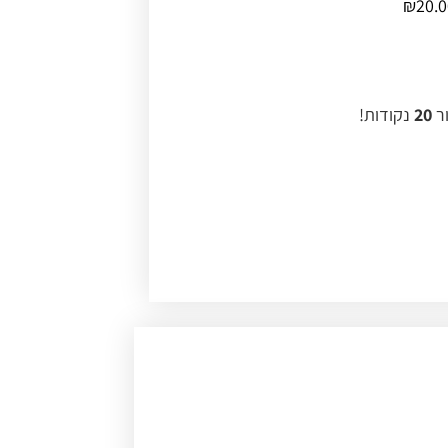
₪
20.
ור
20
נקודות!