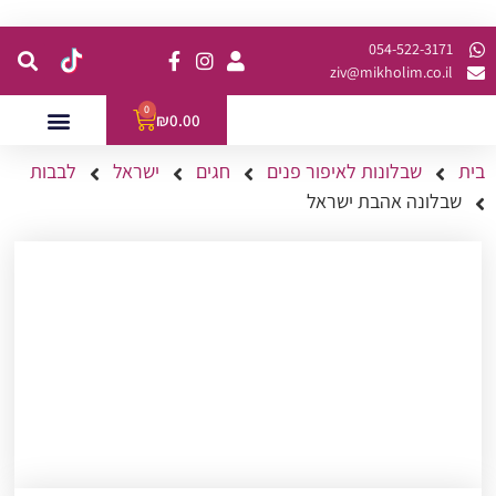
קנית מינימום של 200 ש"ח כולל משלוח
054-522-3171⁩
ziv@mikholim.co.il
0
₪
0.00
בית
שבלונות לאיפור פנים
חגים
ישראל
לבבות
עמדות לאירועים
השתלמויות למתקדמות
שבלונה אהבת ישראל