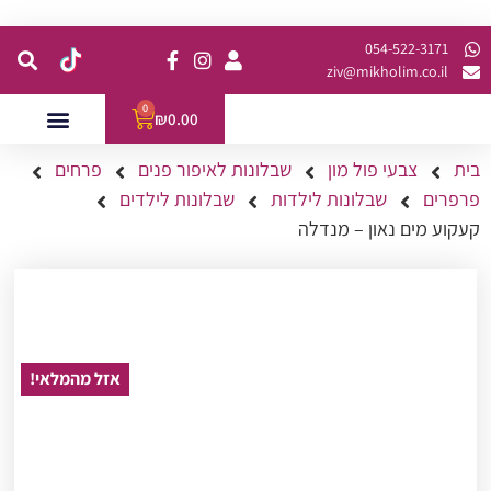
קנית מינימום של 200 ש"ח כולל משלוח
054-522-3171⁩
ziv@mikholim.co.il
0
₪
0.00
בית
צבעי פול מון
שבלונות לאיפור פנים
פרחים
עמדות לאירועים
השתלמויות למתקדמות
פרפרים
שבלונות לילדות
שבלונות לילדים
קעקוע מים נאון – מנדלה
אזל מהמלאי!