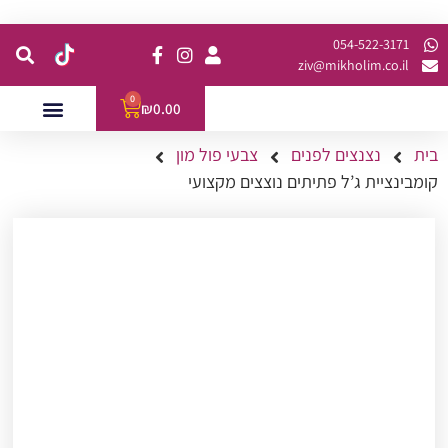
קנית מינימום של 200 ש"ח כולל משלוח
054-522-3171⁩
ziv@mikholim.co.il
0
₪
0.00
בית
נצנצים לפנים
צבעי פול מון
עמדות לאירועים
השתלמויות למתקדמות
קומבינציית ג’ל פתיתים נוצצים מקצועי