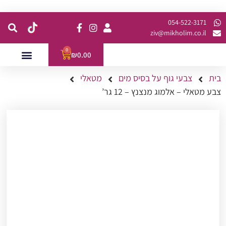
קנית מינימום של 200 ש"ח כולל משלוח
054-522-3171⁩
ziv@mikholim.co.il
0
₪
0.00
בית
צבעי גוף על בסיס מים
מטאלי
עמדות לאירועים
השתלמויות למתקדמות
צבע מטאלי – אלמוג מנצנץ – 12 גר’