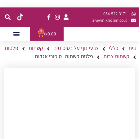
קנית מינימום של 200 ש"ח כולל משלוח
054-522-3171⁩
ziv@mikholim.co.il
0
₪
0.00
בית
כללי
צבעי גוף על בסיס מים
קשתות
פלטות
עמדות לאירועים
השתלמויות למתקדמות
קשתות צרות
פלטת קשתות -סיפורי אגדות