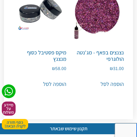
נצנצים בפאף - מג'נטה
מיקס פסטיבל כסוף
הולוגרפי
מנצנץ
₪
58.00
₪
31.00
הוספה לסל
הוספה לסל
מיידע
על
משלוח
כסף חזרה
לקניה הבאה!
תקנון שימוש שבאתר