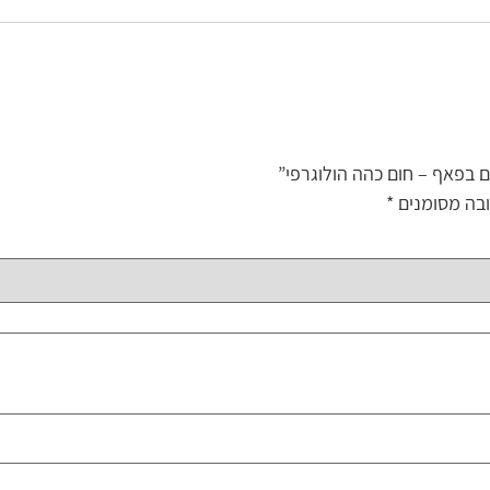
ם בפאף – חום כהה הולוגרפי”
בה מסומנים
*