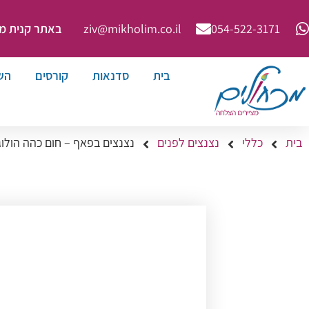
באתר קנית מינימ
ziv@mikholim.co.il
054-522-3171⁩
בית
סדנאות
קורסים
הש
בית
כללי
נצנצים לפנים
נצנצים בפאף – חום כהה הולוג