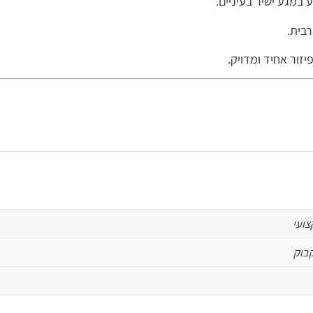
 במגע ישיר בעיניים.
רבית.
זור אחיד ומדויק.
צועי