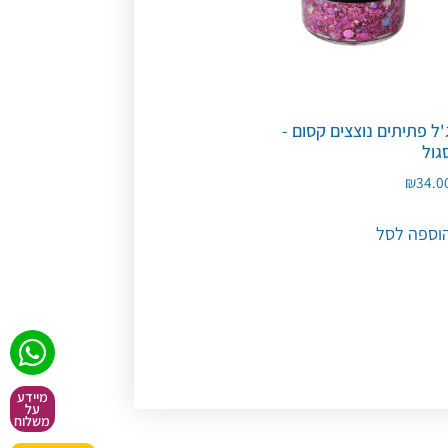
'ל פתיתים נוצצים קסום -
גול
₪
34.0
וספה לסל
מיידע
על
משלוח