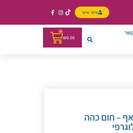
איזור אישי
קשר
0
₪
0.00
ף – חום כהה
וגרפי