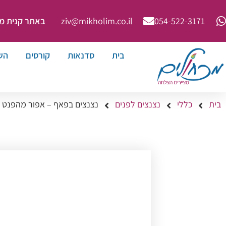
באתר קנית מינימ
ziv@mikholim.co.il
054-522-3171⁩
בית
סדנאות
קורסים
הש
בית
כללי
נצנצים לפנים
נצנצים בפאף – אפור מהפנט