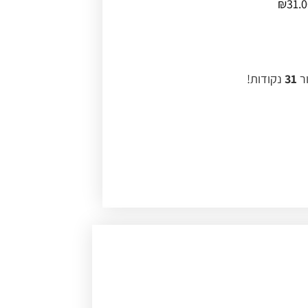
₪
31.0
ור
31
נקודות!