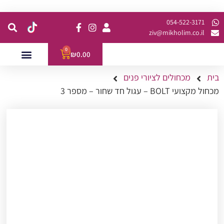
קנית מינימום של 200 ש"ח כולל משלוח
054-522-3171⁩
ziv@mikholim.co.il
0
₪
0.00
בית
מכחולים לציורי פנים
עמדות לאירועים
השתלמויות למתקדמות
מכחול מקצועי BOLT – עגול חד שחור – מספר 3