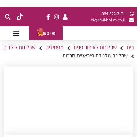
קנית מינימום של 200 ש"ח כולל משלוח
054-522-3171⁩
ziv@mikholim.co.il
0
₪
0.00
בית
שבלונות לאיפור פנים
מפחידים
שבלונות לילדים
עמדות לאירועים
השתלמויות למתקדמות
שבלונה גולגולת פיראטית חרבות