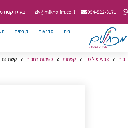
באתר קנית מינימ
ziv@mikholim.co.il
054-522-3171⁩
בית
סדנאות
קורסים
הש
בית
צבעי פול מון
קשתות
קשתות רחבות
קשת גם ו