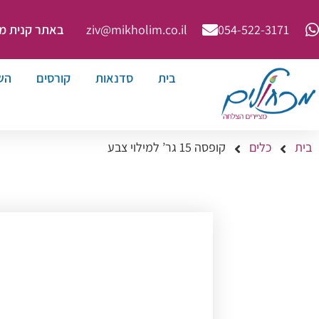
באתר קנית מינימ
ziv@mikholim.co.il
054-522-3171⁩
בית
סדנאות
קורסים
הש
בית
כלים
קופסה 15 גר’ למילוי צבע