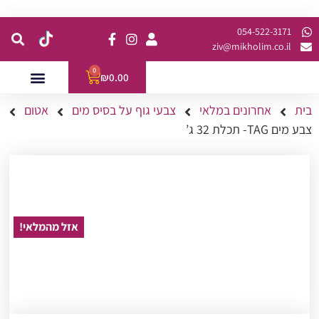
קנית מינימום של 200 ש"ח כולל משלוח
054-522-3171⁩
ziv@mikholim.co.il
0
₪
0.00
בית
אחרונים במלאי
צבעי גוף על בסיס מים
אטום
עמדות לאירועים
השתלמויות למתקדמות
צבע מים TAG- תכלת 32 ג’
אזל מהמלאי!