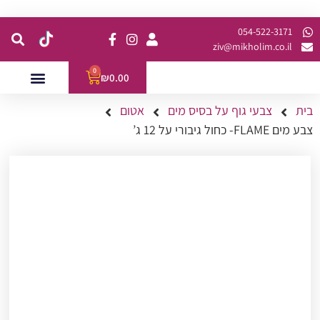
קנית מינימום של 200 ש"ח כולל משלוח
054-522-3171⁩
ziv@mikholim.co.il
0
₪
0.00
בית
צבעי גוף על בסיס מים
אטום
עמדות לאירועים
השתלמויות למתקדמות
צבע מים FLAME- כחול גיבורי על 12 ג’