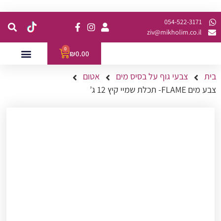
קנית מינימום של 200 ש"ח כולל משלוח
054-522-3171⁩
ziv@mikholim.co.il
0
₪
0.00
בית
צבעי גוף על בסיס מים
אטום
עמדות לאירועים
השתלמויות למתקדמות
צבע מים FLAME- תכלת שמיי קיץ 12 ג’