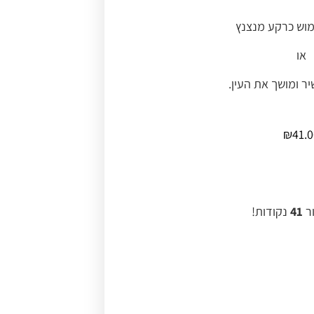
וש כרקע מנצנץ
או
יר ומושך את העין.
₪
41.0
ור
41
נקודות!