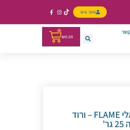
איזור אישי
קשר
0
₪
0.00
צבע מים מטאלי FLAME – ורוד
גר’