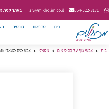
באתר קנית מינימ
ziv@mikholim.co.il
054-522-3171⁩
בית
סדנאות
קורסים
הש
בית
צבעי גוף על בסיס מים
מטאלי
צבע מים מטאלי FLAME – ורוד בזוקה 25 גר’