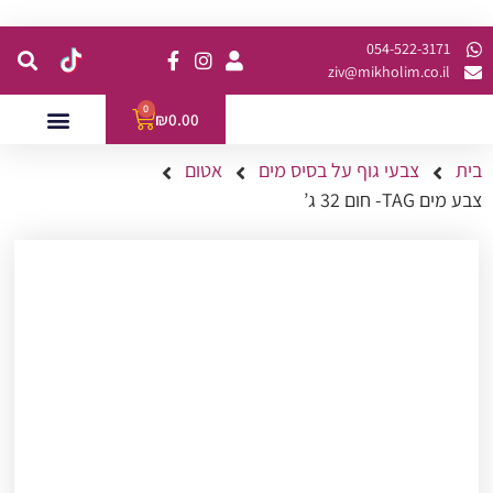
קנית מינימום של 200 ש"ח כולל משלוח
054-522-3171⁩
ziv@mikholim.co.il
0
₪
0.00
בית
צבעי גוף על בסיס מים
אטום
עמדות לאירועים
השתלמויות למתקדמות
צבע מים TAG- חום 32 ג’