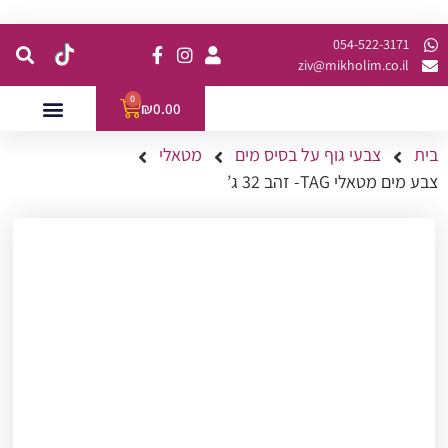
קנית מינימום של 200 ש"ח כולל משלוח
054-522-3171⁩
ziv@mikholim.co.il
0
₪
0.00
בית
צבעי גוף על בסיס מים
מטאלי
עמדות לאירועים
השתלמויות למתקדמות
צבע מים מטאלי TAG- זהב 32 ג’