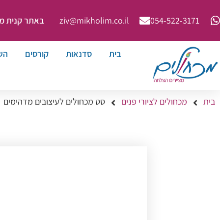
באתר קנית מינימ
ziv@mikholim.co.il
054-522-3171⁩
בית
סדנאות
קורסים
הש
בית
מכחולים לציורי פנים
סט מכחולים לעיצובים מדהימים