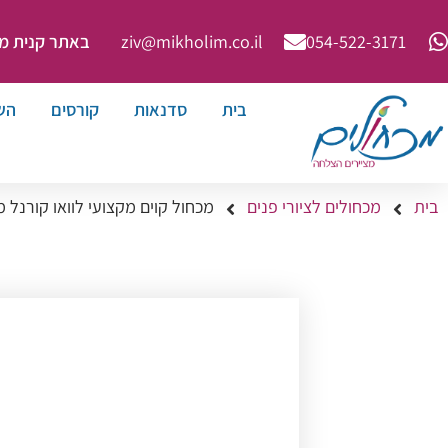
באתר קנית מינימ
ziv@mikholim.co.il
054-522-3171⁩
בית
סדנאות
קורסים
הש
בית
מכחולים לציורי פנים
מכחול קוים מקצועי לוואו קורנל מס