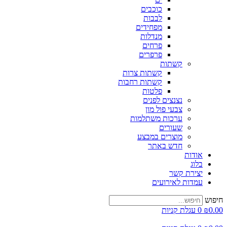
כוכבים
לבבות
מפחידים
מנדלות
פרחים
פרפרים
קשתות
קשתות צרות
קשתות רחבות
פלטות
נצנצים לפנים
צבעי פול מון
ערכות משתלמות
שעורים
מוצרים במבצע
חדש באתר
אודות
בלוג
יצירת קשר
עמדות לאירועים
פוש
0.
₪
0
עגלת קניות