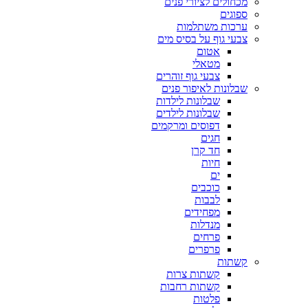
מכחולים לציורי פנים
ספוגים
ערכות משתלמות
צבעי גוף על בסיס מים
אטום
מטאלי
צבעי גוף זוהרים
שבלונות לאיפור פנים
שבלונות לילדות
שבלונות לילדים
דפוסים ומרקמים
חגים
חד קרן
חיות
ים
כוכבים
לבבות
מפחידים
מנדלות
פרחים
פרפרים
קשתות
קשתות צרות
קשתות רחבות
פלטות