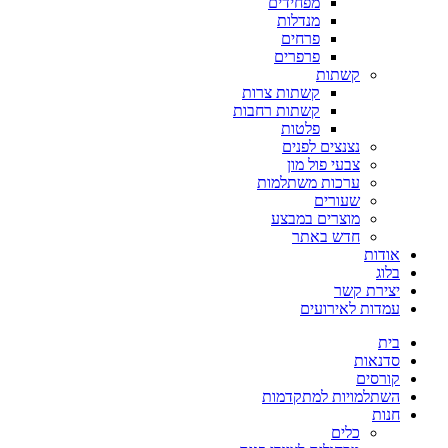
מפחידים
מנדלות
פרחים
פרפרים
קשתות
קשתות צרות
קשתות רחבות
פלטות
נצנצים לפנים
צבעי פול מון
ערכות משתלמות
שעורים
מוצרים במבצע
חדש באתר
אודות
בלוג
יצירת קשר
עמדות לאירועים
בית
סדנאות
קורסים
השתלמויות למתקדמות
חנות
כלים