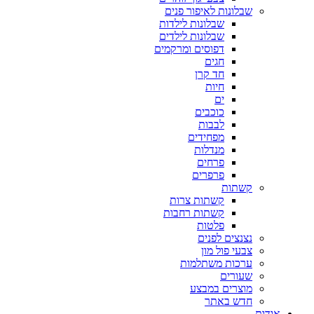
שבלונות לאיפור פנים
שבלונות לילדות
שבלונות לילדים
דפוסים ומרקמים
חגים
חד קרן
חיות
ים
כוכבים
לבבות
מפחידים
מנדלות
פרחים
פרפרים
קשתות
קשתות צרות
קשתות רחבות
פלטות
נצנצים לפנים
צבעי פול מון
ערכות משתלמות
שעורים
מוצרים במבצע
חדש באתר
אודות