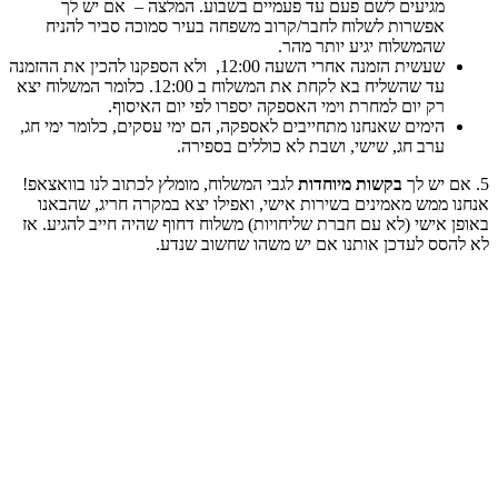
מגיעים לשם פעם עד פעמיים בשבוע. המלצה – אם יש לך
אפשרות לשלוח לחבר/קרוב משפחה בעיר סמוכה סביר להניח
שהמשלוח יגיע יותר מהר.
שעשית הזמנה אחרי השעה 12:00, ולא הספקנו להכין את ההזמנה
עד שהשליח בא לקחת את המשלוח ב 12:00. כלומר המשלוח יצא
רק יום למחרת וימי האספקה יספרו לפי יום האיסוף.
הימים שאנחנו מתחייבים לאספקה, הם ימי עסקים, כלומר ימי חג,
ערב חג, שישי, ושבת לא כוללים בספירה.
בקשות מיוחדות
לגבי המשלוח, מומלץ לכתוב לנו בוואצאפ!
נו ממש מאמינים בשירות אישי, ואפילו יצא במקרה חריג, שהבאנו
פן אישי (לא עם חברת שליחויות) משלוח דחוף שהיה חייב להגיע. אז
 להסס לעדכן אותנו אם יש משהו שחשוב שנדע.