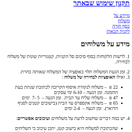
נון שימוש שבאתר
דע על
לוח
ף חזרה
ניה הבאה!
דע על משלוחים
. לרשות הלקוחות בסוף סיכום סל הקניות, קטגוריות שונות של משלוח
חירה.
האופציות לבחירה של משלוח
:
22 ₪ –
משלוח לנקודת איסוף
הקרובה לכתובת שנתת בעת
ההזמנה. זמן הגעה – 6-10 ימי עסקים
47 ₪ –
משלוח שליח עד הבית
. זמן הגעה – 5 -7 ימים
65 ₪ –
משלוח אקספרס
עד הבית (בישובים קטנים לסניף
הדואר). זמן הגעה – 2-4 ימים
ועיכובים אפשריים
:
שהכתובת למשלוח היא בישוב קטן, יתכן עיכוב כי השליחים