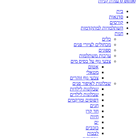
0.
₪
0
עגלת קניות
בית
סדנאות
קורסים
השתלמויות למתקדמות
חנות
כלים
מכחולים לציורי פנים
ספוגים
ערכות משתלמות
צבעי גוף על בסיס מים
אטום
מטאלי
צבעי גוף זוהרים
שבלונות לאיפור פנים
שבלונות לילדות
שבלונות לילדים
דפוסים ומרקמים
חגים
חד קרן
חיות
ים
כוכבים
לבבות