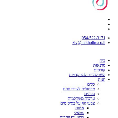
054-522-3171⁩
ziv@mikholim.co.il
בית
סדנאות
קורסים
השתלמויות למתקדמות
חנות
כלים
מכחולים לציורי פנים
ספוגים
ערכות משתלמות
צבעי גוף על בסיס מים
אטום
מטאלי
צבעי גוף זוהרים