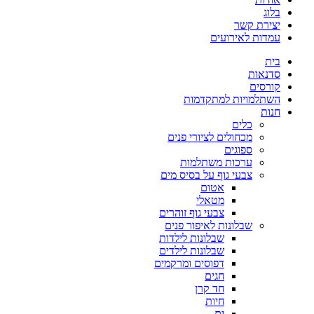
בלוג
יצירת קשר
עמדות לאירועים
בית
סדנאות
קורסים
השתלמויות למתקדמות
חנות
כלים
מכחולים לציורי פנים
ספוגים
ערכות משתלמות
צבעי גוף על בסיס מים
אטום
מטאלי
צבעי גוף זוהרים
שבלונות לאיפור פנים
שבלונות לילדות
שבלונות לילדים
דפוסים ומרקמים
חגים
חד קרן
חיות
ים