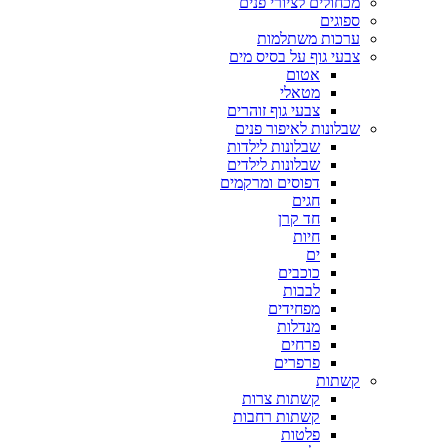
מכחולים לציורי פנים
ספוגים
ערכות משתלמות
צבעי גוף על בסיס מים
אטום
מטאלי
צבעי גוף זוהרים
שבלונות לאיפור פנים
שבלונות לילדות
שבלונות לילדים
דפוסים ומרקמים
חגים
חד קרן
חיות
ים
כוכבים
לבבות
מפחידים
מנדלות
פרחים
פרפרים
קשתות
קשתות צרות
קשתות רחבות
פלטות