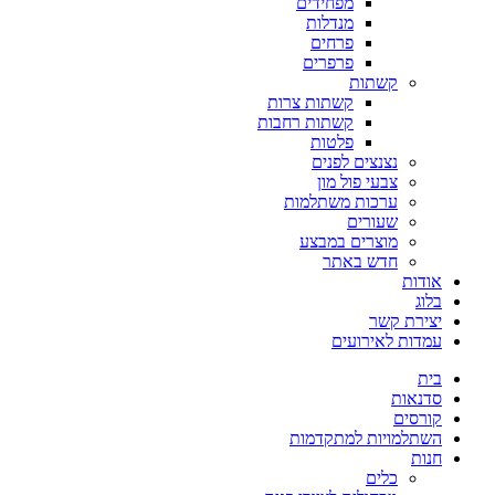
מפחידים
מנדלות
פרחים
פרפרים
קשתות
קשתות צרות
קשתות רחבות
פלטות
נצנצים לפנים
צבעי פול מון
ערכות משתלמות
שעורים
מוצרים במבצע
חדש באתר
אודות
בלוג
יצירת קשר
עמדות לאירועים
בית
סדנאות
קורסים
השתלמויות למתקדמות
חנות
כלים