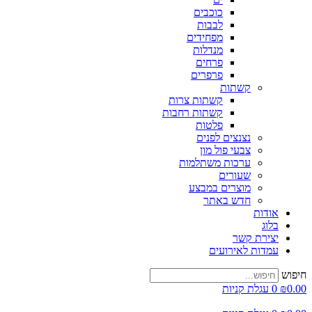
כוכבים
לבבות
מפחידים
מנדלות
פרחים
פרפרים
קשתות
קשתות צרות
קשתות רחבות
פלטות
נצנצים לפנים
צבעי פול מון
ערכות משתלמות
שעורים
מוצרים במבצע
חדש באתר
אודות
בלוג
יצירת קשר
עמדות לאירועים
חיפוש
0.00
₪
0
עגלת קניות