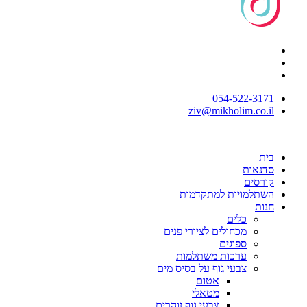
054-522-3171⁩
ziv@mikholim.co.il
בית
סדנאות
קורסים
השתלמויות למתקדמות
חנות
כלים
מכחולים לציורי פנים
ספוגים
ערכות משתלמות
צבעי גוף על בסיס מים
אטום
מטאלי
צבעי גוף זוהרים