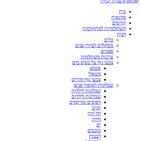
0.00
₪
0
עגלת קניות
בית
סדנאות
קורסים
השתלמויות למתקדמות
חנות
כלים
מכחולים לציורי פנים
ספוגים
ערכות משתלמות
צבעי גוף על בסיס מים
אטום
מטאלי
צבעי גוף זוהרים
שבלונות לאיפור פנים
שבלונות לילדות
שבלונות לילדים
דפוסים ומרקמים
חגים
חד קרן
חיות
ים
כוכבים
לבבות