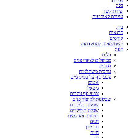
בלוג
יצירת קשר
עמדות לאירועים
בית
סדנאות
קורסים
השתלמויות למתקדמות
חנות
כלים
מכחולים לציורי פנים
ספוגים
ערכות משתלמות
צבעי גוף על בסיס מים
אטום
מטאלי
צבעי גוף זוהרים
שבלונות לאיפור פנים
שבלונות לילדות
שבלונות לילדים
דפוסים ומרקמים
חגים
חד קרן
חיות
ים