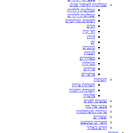
שבלונות לאיפור פנים
שבלונות לילדות
שבלונות לילדים
דפוסים ומרקמים
חגים
חד קרן
חיות
ים
כוכבים
לבבות
מפחידים
מנדלות
פרחים
פרפרים
קשתות
קשתות צרות
קשתות רחבות
פלטות
נצנצים לפנים
צבעי פול מון
ערכות משתלמות
שעורים
מוצרים במבצע
חדש באתר
אודות