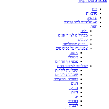
0.
₪
0
עגלת קניות
בית
סדנאות
קורסים
השתלמויות למתקדמות
חנות
כלים
מכחולים לציורי פנים
ספוגים
ערכות משתלמות
צבעי גוף על בסיס מים
אטום
מטאלי
צבעי גוף זוהרים
שבלונות לאיפור פנים
שבלונות לילדות
שבלונות לילדים
דפוסים ומרקמים
חגים
חד קרן
חיות
ים
כוכבים
לבבות