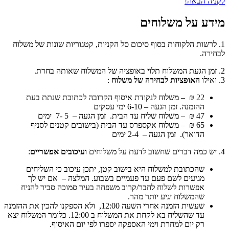
ניה הבאה!
דע על משלוחים
. לרשות הלקוחות בסוף סיכום סל הקניות, קטגוריות שונות של משלוח
חירה.
האופציות לבחירה של משלוח
:
22 ₪ –
משלוח לנקודת איסוף
הקרובה לכתובת שנתת בעת
ההזמנה. זמן הגעה – 6-10 ימי עסקים
47 ₪ –
משלוח שליח עד הבית
. זמן הגעה – 5 -7 ימים
65 ₪ –
משלוח אקספרס
עד הבית (בישובים קטנים לסניף
הדואר). זמן הגעה – 2-4 ימים
ועיכובים אפשריים
:
שהכתובת למשלוח היא בישוב קטן, יתכן עיכוב כי השליחים
מגיעים לשם פעם עד פעמיים בשבוע. המלצה – אם יש לך
אפשרות לשלוח לחבר/קרוב משפחה בעיר סמוכה סביר להניח
שהמשלוח יגיע יותר מהר.
שעשית הזמנה אחרי השעה 12:00, ולא הספקנו להכין את ההזמנה
עד שהשליח בא לקחת את המשלוח ב 12:00. כלומר המשלוח יצא
רק יום למחרת וימי האספקה יספרו לפי יום האיסוף.