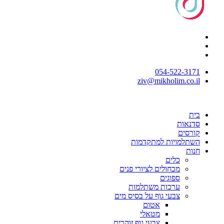
054-522-3171⁩
ziv@mikholim.co.il
בית
סדנאות
קורסים
השתלמויות למתקדמות
חנות
כלים
מכחולים לציורי פנים
ספוגים
ערכות משתלמות
צבעי גוף על בסיס מים
אטום
מטאלי
צבעי גוף זוהרים