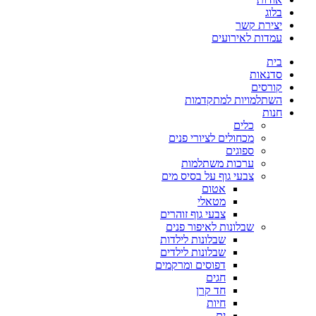
בלוג
יצירת קשר
עמדות לאירועים
בית
סדנאות
קורסים
השתלמויות למתקדמות
חנות
כלים
מכחולים לציורי פנים
ספוגים
ערכות משתלמות
צבעי גוף על בסיס מים
אטום
מטאלי
צבעי גוף זוהרים
שבלונות לאיפור פנים
שבלונות לילדות
שבלונות לילדים
דפוסים ומרקמים
חגים
חד קרן
חיות
ים