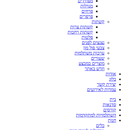
מפחידים
מנדלות
פרחים
פרפרים
קשתות
קשתות צרות
קשתות רחבות
פלטות
נצנצים לפנים
צבעי פול מון
ערכות משתלמות
שעורים
מוצרים במבצע
חדש באתר
אודות
בלוג
יצירת קשר
עמדות לאירועים
בית
סדנאות
קורסים
השתלמויות למתקדמות
חנות
כלים