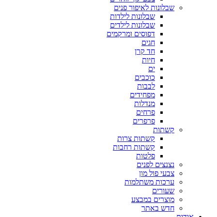
שבלונות לאיפור פנים
שבלונות לילדות
שבלונות לילדים
דפוסים ומרקמים
חגים
חד קרן
חיות
ים
כוכבים
לבבות
מפחידים
מנדלות
פרחים
פרפרים
קשתות
קשתות צרות
קשתות רחבות
פלטות
נצנצים לפנים
צבעי פול מון
ערכות משתלמות
שעורים
מוצרים במבצע
חדש באתר
אודות