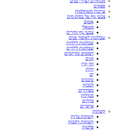
מכחולים לציורי פנים
ספוגים
ערכות משתלמות
צבעי גוף על בסיס מים
אטום
מטאלי
צבעי גוף זוהרים
שבלונות לאיפור פנים
שבלונות לילדות
שבלונות לילדים
דפוסים ומרקמים
חגים
חד קרן
חיות
ים
כוכבים
לבבות
מפחידים
מנדלות
פרחים
פרפרים
קשתות
קשתות צרות
קשתות רחבות
פלטות