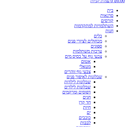
0.00
₪
0
עגלת קניות
בית
סדנאות
קורסים
השתלמויות למתקדמות
חנות
כלים
מכחולים לציורי פנים
ספוגים
ערכות משתלמות
צבעי גוף על בסיס מים
אטום
מטאלי
צבעי גוף זוהרים
שבלונות לאיפור פנים
שבלונות לילדות
שבלונות לילדים
דפוסים ומרקמים
חגים
חד קרן
חיות
ים
כוכבים
לבבות