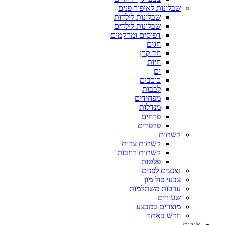
שבלונות לאיפור פנים
שבלונות לילדות
שבלונות לילדים
דפוסים ומרקמים
חגים
חד קרן
חיות
ים
כוכבים
לבבות
מפחידים
מנדלות
פרחים
פרפרים
קשתות
קשתות צרות
קשתות רחבות
פלטות
נצנצים לפנים
צבעי פול מון
ערכות משתלמות
שעורים
מוצרים במבצע
חדש באתר
אודות