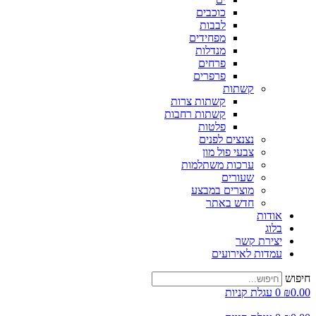
כוכבים
לבבות
מפחידים
מנדלות
פרחים
פרפרים
קשתות
קשתות צרות
קשתות רחבות
פלטות
נצנצים לפנים
צבעי פול מון
ערכות משתלמות
שעורים
מוצרים במבצע
חדש באתר
אודות
בלוג
יצירת קשר
עמדות לאירועים
חיפוש
0.00
₪
0
עגלת קניות