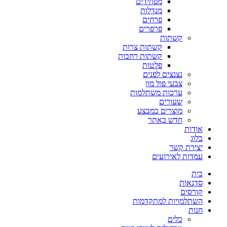
מפחידים
מנדלות
פרחים
פרפרים
קשתות
קשתות צרות
קשתות רחבות
פלטות
נצנצים לפנים
צבעי פול מון
ערכות משתלמות
שעורים
מוצרים במבצע
חדש באתר
אודות
בלוג
יצירת קשר
עמדות לאירועים
בית
סדנאות
קורסים
השתלמויות למתקדמות
חנות
כלים