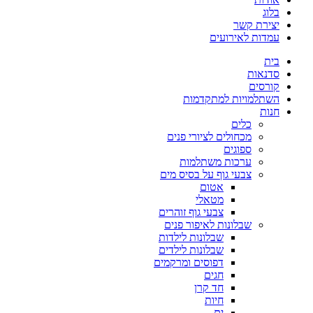
בלוג
יצירת קשר
עמדות לאירועים
בית
סדנאות
קורסים
השתלמויות למתקדמות
חנות
כלים
מכחולים לציורי פנים
ספוגים
ערכות משתלמות
צבעי גוף על בסיס מים
אטום
מטאלי
צבעי גוף זוהרים
שבלונות לאיפור פנים
שבלונות לילדות
שבלונות לילדים
דפוסים ומרקמים
חגים
חד קרן
חיות
ים