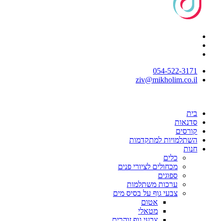
054-522-3171⁩
ziv@mikholim.co.il
בית
סדנאות
קורסים
השתלמויות למתקדמות
חנות
כלים
מכחולים לציורי פנים
ספוגים
ערכות משתלמות
צבעי גוף על בסיס מים
אטום
מטאלי
צבעי גוף זוהרים