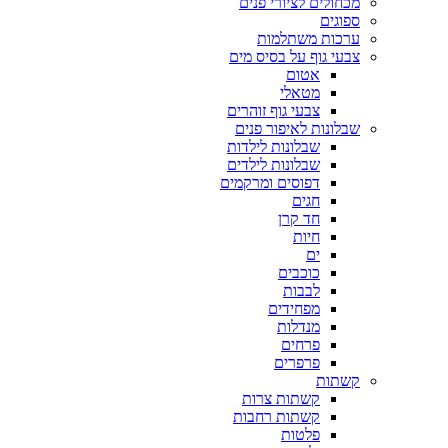
מכחולים לציורי פנים
ספוגים
ערכות משתלמות
צבעי גוף על בסיס מים
אטום
מטאלי
צבעי גוף זוהרים
שבלונות לאיפור פנים
שבלונות לילדות
שבלונות לילדים
דפוסים ומרקמים
חגים
חד קרן
חיות
ים
כוכבים
לבבות
מפחידים
מנדלות
פרחים
פרפרים
קשתות
קשתות צרות
קשתות רחבות
פלטות