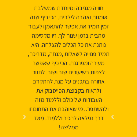
חוויה מגניבה ומיוחדת שמשלבת
זיו יק
אומנות ואהבה לילדים. הכי כיף שזה
כיף הנ
זמין תמיד את אפשר להתאמן ולעבוד
וסוד
מהבית בזמן שנוח לך. זיו מקסימה
בעורקי
נותנת את כל הכלים להצלחה. היא
באהבה
תמיד פנוייה לשאלות ,מנחה, מדריכה,
ולהעני
מעירה ומפרגנת. הכי כיף שאפשר
תירגו
לצפות בשיעורים שוב ושוב. לחזור
בתשו
אחורה בתכנים על מנת להתקדם
לל
ולראות בקבוצת הפייסבוק את
העבודות של כולם וללמוד מזה
ולהשתפר.. מי שאוהבת את התחום זו
דרך נפלאה להכיר וללמוד. מאד
ממליצה!