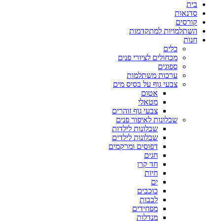
בית
סדנאות
קורסים
השתלמויות למתקדמות
חנות
כלים
מכחולים לציורי פנים
ספוגים
ערכות משתלמות
צבעי גוף על בסיס מים
אטום
מטאלי
צבעי גוף זוהרים
שבלונות לאיפור פנים
שבלונות לילדות
שבלונות לילדים
דפוסים ומרקמים
חגים
חד קרן
חיות
ים
כוכבים
לבבות
מפחידים
מנדלות